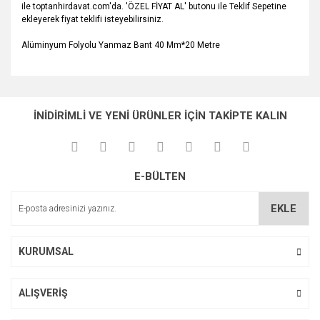
ile toptanhirdavat.com'da. 'ÖZEL FİYAT AL' butonu ile Teklif Sepetine
ekleyerek fiyat teklifi isteyebilirsiniz.
Alüminyum Folyolu Yanmaz Bant 40 Mm*20 Metre
Bu ürünün fiyat bilgisi, resim, ürün açıklamalarında ve diğer
konularda yetersiz gördüğünüz noktaları öneri formunu
Bu ürüne ilk yorumu siz yapın!
Ürün hakkında henüz soru sorulmamış.
kullanarak tarafımıza iletebilirsiniz.
İNİDİRİMLİ VE YENİ ÜRÜNLER İÇİN TAKİPTE KALIN
Görüş ve önerileriniz için teşekkür ederiz.
Yorum Yaz
Soru Sor
Ürün resmi kalitesiz, bozuk veya görüntülenemiyor.
E-BÜLTEN
Ürün açıklamasında eksik bilgiler bulunuyor.
Ürün bilgilerinde hatalar bulunuyor.
EKLE
Ürün fiyatı diğer sitelerden daha pahalı.
Bu ürüne benzer farklı alternatifler olmalı.
KURUMSAL
ALIŞVERİŞ