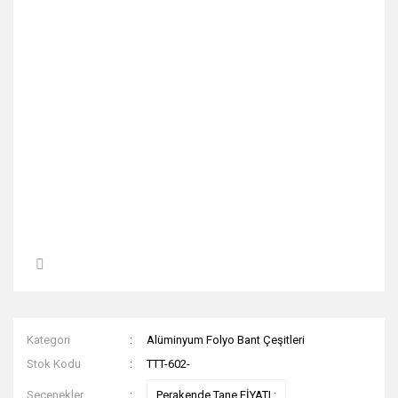
Kategori
Alüminyum Folyo Bant Çeşitleri
Stok Kodu
TTT-602-
Seçenekler
Perakende Tane FİYATI :