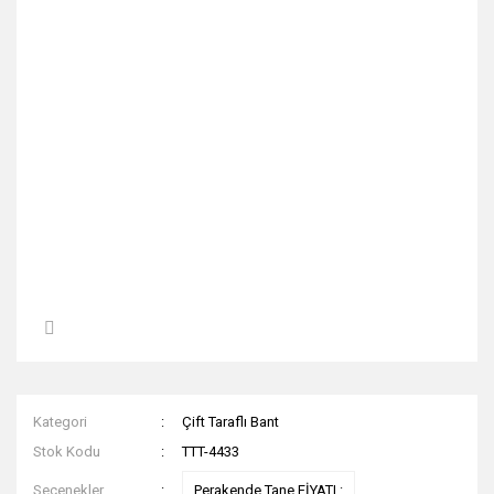
Kategori
Çift Taraflı Bant
Stok Kodu
TTT-4433
Seçenekler
Perakende Tane FİYATI :