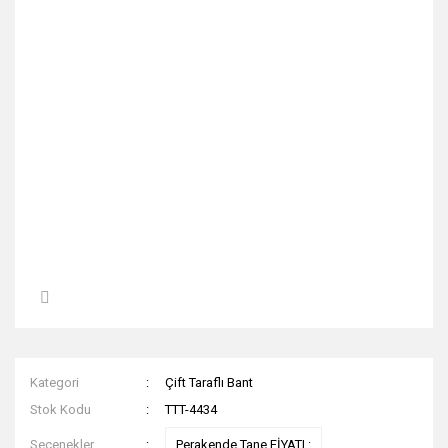
Kategori
Çift Taraflı Bant
Stok Kodu
TTT-4434
Seçenekler
Perakende Tane FİYATI :