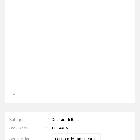
Kategori
Çift Taraflı Bant
Stok Kodu
TTT-4435
Seçenekler
Perakende Tane FİYATI :