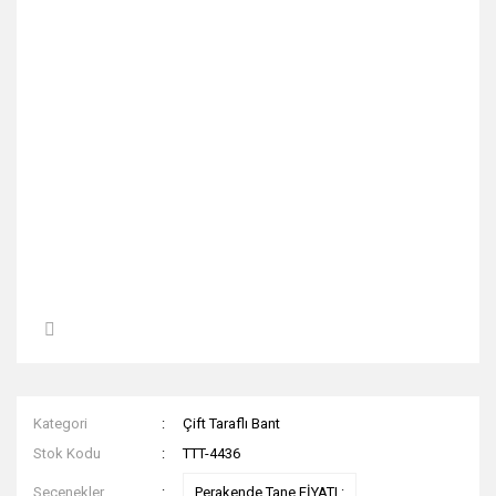
Kategori
Çift Taraflı Bant
Stok Kodu
TTT-4436
Seçenekler
Perakende Tane FİYATI :