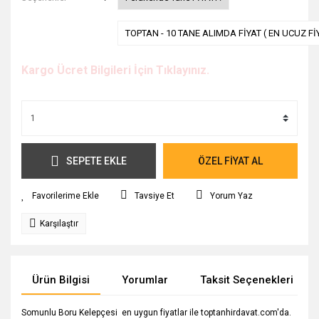
TOPTAN - 10 TANE ALIMDA FİYAT ( EN UCUZ Fİ
Kargo Ücret Bilgileri İçin Tıklayınız.
SEPETE EKLE
ÖZEL FİYAT AL
Tavsiye Et
Yorum Yaz
Karşılaştır
Ürün Bilgisi
Yorumlar
Taksit Seçenekleri
Somunlu Boru Kelepçesi en uygun fiyatlar ile toptanhirdavat.com'da.