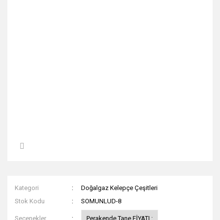
Kategori
Doğalgaz Kelepçe Çeşitleri
Stok Kodu
SOMUNLUD-8
Seçenekler
Perakende Tane FİYATI :