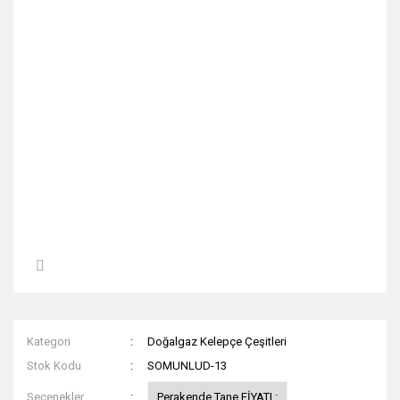
Kategori
Doğalgaz Kelepçe Çeşitleri
Stok Kodu
SOMUNLUD-13
Seçenekler
Perakende Tane FİYATI :