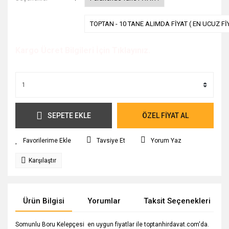
TOPTAN - 10 TANE ALIMDA FİYAT ( EN UCUZ Fİ
Kargo Ücret Bilgileri İçin Tıklayınız.
SEPETE EKLE
ÖZEL FİYAT AL
Tavsiye Et
Yorum Yaz
Karşılaştır
Ürün Bilgisi
Yorumlar
Taksit Seçenekleri
Somunlu Boru Kelepçesi en uygun fiyatlar ile toptanhirdavat.com'da.