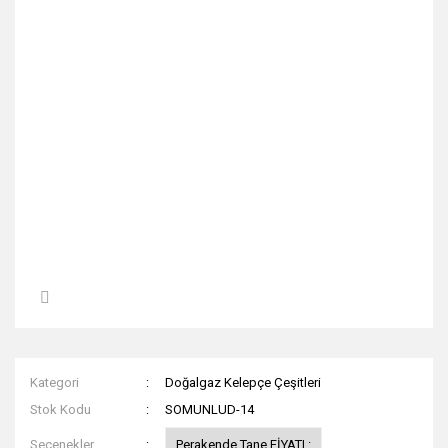
Kategori
Doğalgaz Kelepçe Çeşitleri
Stok Kodu
SOMUNLUD-14
Seçenekler
Perakende Tane FİYATI :