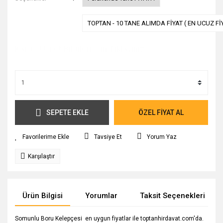
TOPTAN - 10 TANE ALIMDA FİYAT ( EN UCUZ Fİ
Kargo Ücret Bilgileri İçin Tıklayınız.
SEPETE EKLE
ÖZEL FİYAT AL
Tavsiye Et
Yorum Yaz
Karşılaştır
Ürün Bilgisi
Yorumlar
Taksit Seçenekleri
Somunlu Boru Kelepçesi en uygun fiyatlar ile toptanhirdavat.com'da.