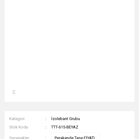
Kategori
İzolebant Grubu
Stok Kodu
TTT-615-BEYAZ
Seçenekler
Perakende Tane FİYATI :