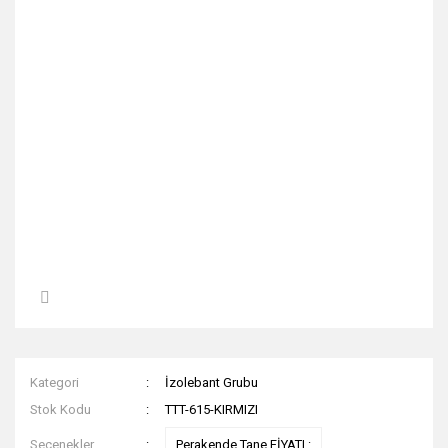
Kategori
İzolebant Grubu
Stok Kodu
TTT-615-KIRMIZI
Seçenekler
Perakende Tane FİYATI :