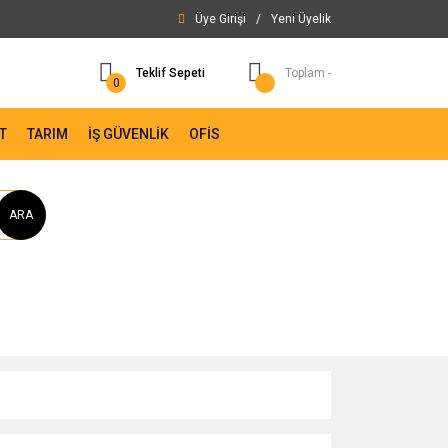
Üye Girişi
/
Yeni Üyelik
Teklif Sepeti
Toplam -
0
T
TARIM
İŞ GÜVENLİK
OFİS
ARA