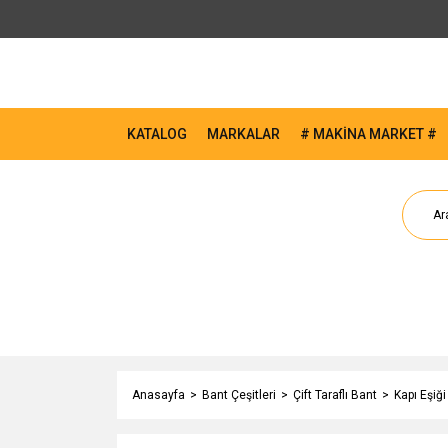
KATALOG
MARKALAR
# MAKİNA MARKET #
Anasayfa
Bant Çeşitleri
Çift Taraflı Bant
Kapı Eşiği