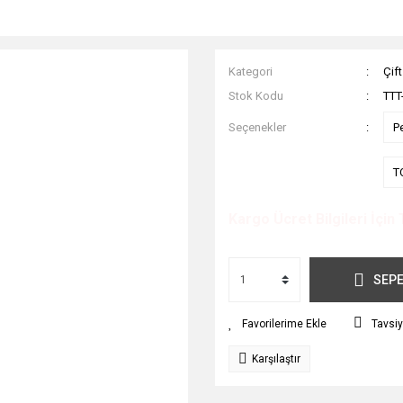
Kategori
Çift
Stok Kodu
TTT
Seçenekler
P
T
Kargo Ücret Bilgileri İçin 
SEPE
Tavsiy
Karşılaştır