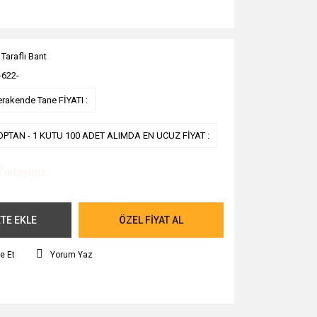
 Taraflı Bant
-622-
erakende Tane FİYATI :
OPTAN - 1 KUTU 100 ADET ALIMDA EN UCUZ FİYAT :
Tıklayınız.
TE EKLE
ÖZEL FİYAT AL
e Et
Yorum Yaz