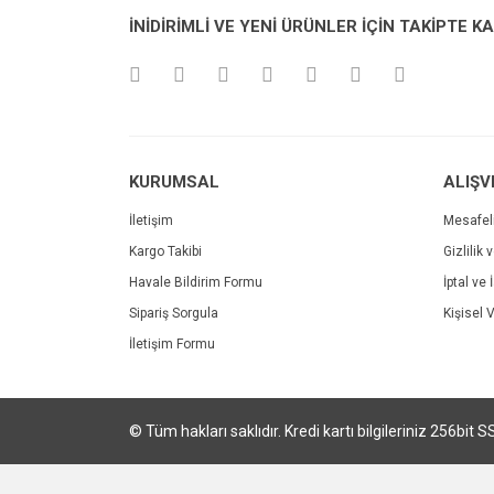
Ürün resmi kalitesiz, bozuk veya görüntülenemiyo
İNİDİRİMLİ VE YENİ ÜRÜNLER İÇİN TAKİPTE K
Ürün açıklamasında eksik bilgiler bulunuyor.
Ürün bilgilerinde hatalar bulunuyor.
Ürün fiyatı diğer sitelerden daha pahalı.
Bu ürüne benzer farklı alternatifler olmalı.
KURUMSAL
ALIŞV
İletişim
Mesafel
Kargo Takibi
Gizlilik 
Havale Bildirim Formu
İptal ve 
Sipariş Sorgula
Kişisel V
İletişim Formu
© Tüm hakları saklıdır. Kredi kartı bilgileriniz 256bit S