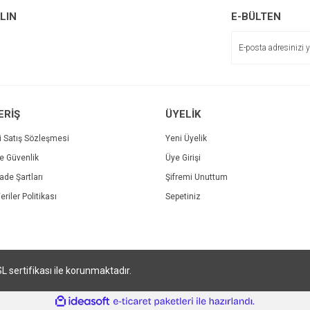
r.
Yorum Yaz
ALIN
E-BÜLTEN
Soru Sor
ERİŞ
ÜYELİK
i Satış Sözleşmesi
Yeni Üyelik
ve Güvenlik
Üye Girişi
Gönder
İade Şartları
Şifremi Unuttum
eriler Politikası
Sepetiniz
SL sertifikası ile korunmaktadır.
ile
ideasoft
e-