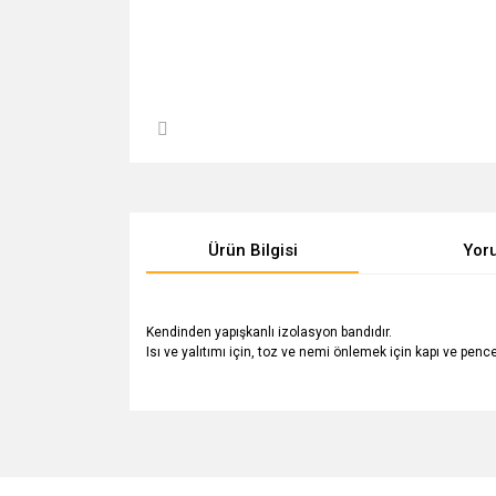
Ürün Bilgisi
Yor
Kendinden yapışkanlı izolasyon bandıdır.
Isı ve yalıtımı için, toz ve nemi önlemek için kapı ve pencere
Bu ürünün fiyat bilgisi, resim, ürün açıklamalarında v
Görüş ve önerileriniz için teşekkür ederiz.