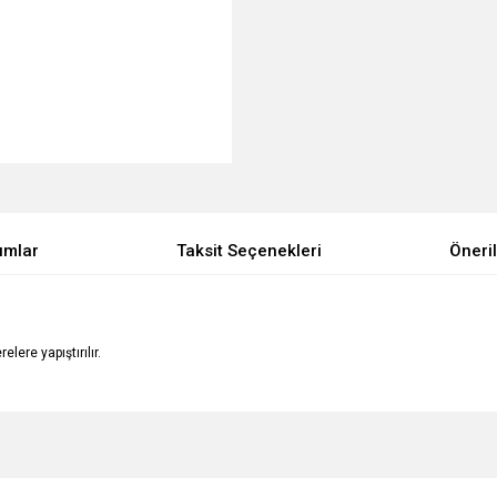
umlar
Taksit Seçenekleri
Öneril
lere yapıştırılır.
e diğer konularda yetersiz gördüğünüz noktaları öneri formunu kullanarak tarafımı
Bu ürüne ilk yorumu siz yapın!
Ürün hakkında henüz soru sorulmamış.