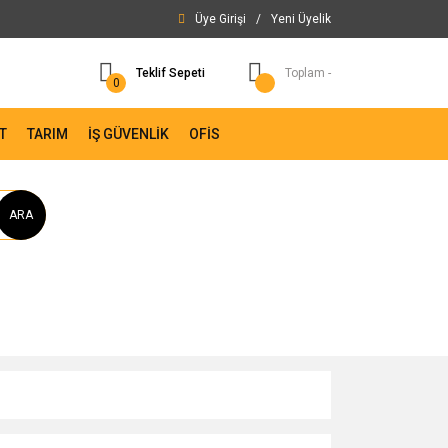
Üye Girişi
/
Yeni Üyelik
Teklif Sepeti
Toplam -
0
T
TARIM
İŞ GÜVENLİK
OFİS
ARA