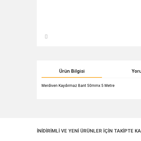
Ürün Bilgisi
Yor
Merdiven Kaydırmaz Bant 50mmx 5 Metre
Bu ürünün fiyat bilgisi, resim, ürün açıklamalarında v
Görüş ve önerileriniz için teşekkür ederiz.
Ürün resmi kalitesiz, bozuk veya görüntülenemiyo
İNİDİRİMLİ VE YENİ ÜRÜNLER İÇİN TAKİPTE K
Ürün açıklamasında eksik bilgiler bulunuyor.