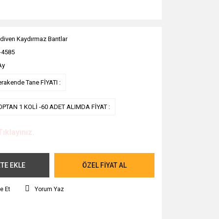
diven Kaydırmaz Bantlar
-4585
Ay
erakende Tane FİYATI :
OPTAN 1 KOLİ -60 ADET ALIMDA FİYAT :
Tıklayınız.
TE EKLE
ÖZEL FİYAT AL
e Et
Yorum Yaz