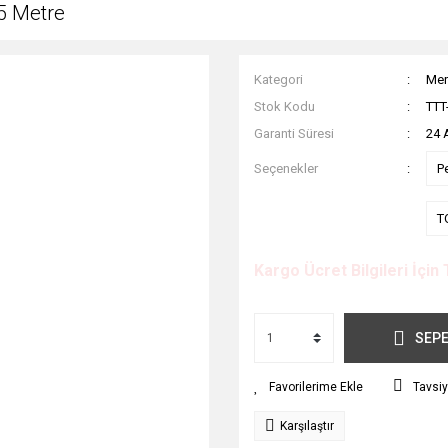
5 Metre
Kategori
Mer
Stok Kodu
TTT
Garanti Süresi
24 
Seçenekler
P
T
Kargo Ücret Bilgileri İçin 
SEPE
Tavsiy
Karşılaştır