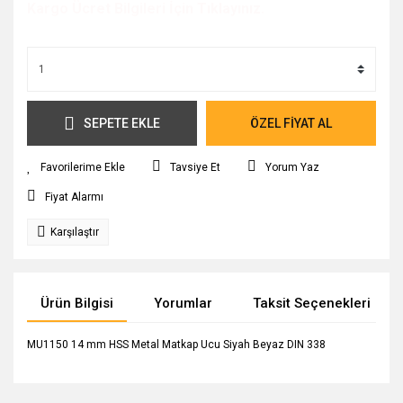
Kargo Ücret Bilgileri İçin Tıklayınız.
SEPETE EKLE
ÖZEL FİYAT AL
Tavsiye Et
Yorum Yaz
Fiyat Alarmı
Karşılaştır
Ürün Bilgisi
Yorumlar
Taksit Seçenekleri
MU1150 14 mm HSS Metal Matkap Ucu Siyah Beyaz DIN 338
Bu ürünün fiyat bilgisi, resim, ürün açıklamalarında ve diğer