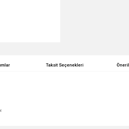
umlar
Taksit Seçenekleri
Öneril
r.
e diğer konularda yetersiz gördüğünüz noktaları öneri formunu kullanarak tarafımı