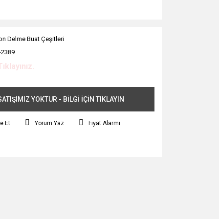
on Delme Buat Çeşitleri
-2389
Tıklayınız.
ATIŞIMIZ YOKTUR - BİLGİ İÇİN TIKLAYIN
e Et
Yorum Yaz
Fiyat Alarmı