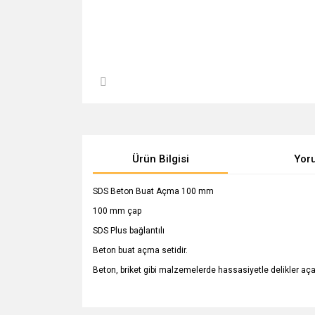
Ürün Bilgisi
Yor
SDS Beton Buat Açma 100 mm
100 mm çap
SDS Plus bağlantılı
Beton buat açma setidir.
Beton, briket gibi malzemelerde hassasiyetle delikler aça
Bu ürünün fiyat bilgisi, resim, ürün açıklamalarında v