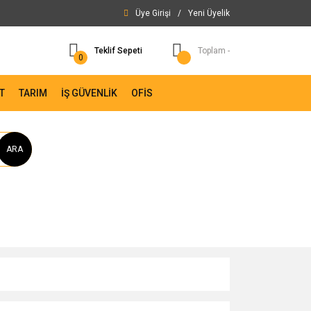
Üye Girişi
/
Yeni Üyelik
Teklif Sepeti
Toplam -
0
T
TARIM
İŞ GÜVENLİK
OFİS
ARA