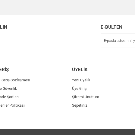
Bu ürüne ilk yorumu siz yapın!
Ürün hakkında henüz soru sorulmamış.
r.
Yorum Yaz
ALIN
E-BÜLTEN
Soru Sor
ERİŞ
ÜYELİK
i Satış Sözleşmesi
Yeni Üyelik
ve Güvenlik
Üye Girişi
Gönder
İade Şartları
Şifremi Unuttum
eriler Politikası
Sepetiniz