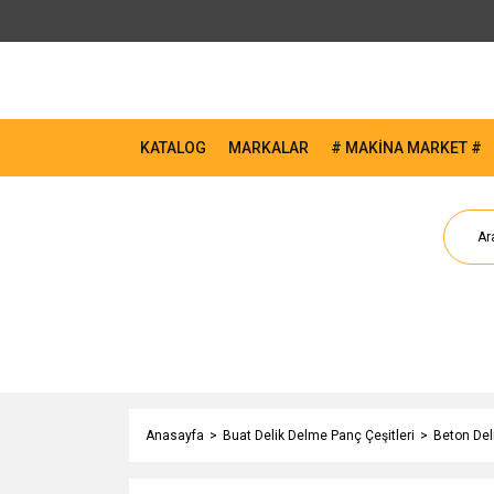
KATALOG
MARKALAR
# MAKİNA MARKET #
Anasayfa
Buat Delik Delme Panç Çeşitleri
Beton Del