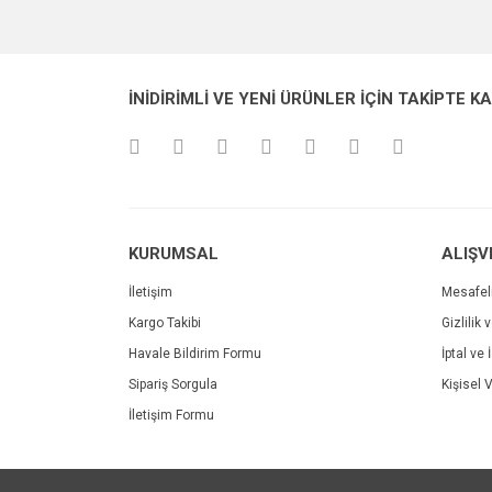
Görüş ve önerileriniz için teşekkür ederiz.
Ürün resmi kalitesiz, bozuk veya görüntülenemiyo
İNİDİRİMLİ VE YENİ ÜRÜNLER İÇİN TAKİPTE K
Ürün açıklamasında eksik bilgiler bulunuyor.
Ürün bilgilerinde hatalar bulunuyor.
Ürün fiyatı diğer sitelerden daha pahalı.
Bu ürüne benzer farklı alternatifler olmalı.
KURUMSAL
ALIŞV
İletişim
Mesafel
Kargo Takibi
Gizlilik 
Havale Bildirim Formu
İptal ve 
Sipariş Sorgula
Kişisel V
İletişim Formu