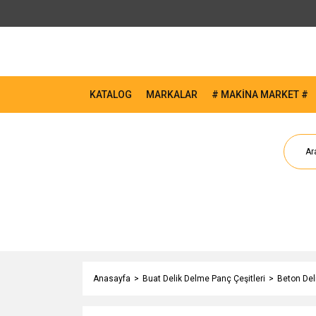
KATALOG
MARKALAR
# MAKİNA MARKET #
Anasayfa
Buat Delik Delme Panç Çeşitleri
Beton Del