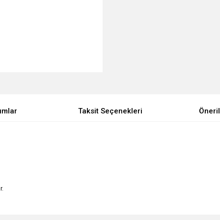
umlar
Taksit Seçenekleri
Öneril
r.
e diğer konularda yetersiz gördüğünüz noktaları öneri formunu kullanarak tarafımı