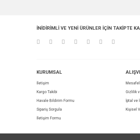
Görüş ve önerileriniz için teşekkür ederiz.
Ürün resmi kalitesiz, bozuk veya görüntülenemiyo
İNİDİRİMLİ VE YENİ ÜRÜNLER İÇİN TAKİPTE K
Ürün açıklamasında eksik bilgiler bulunuyor.
Ürün bilgilerinde hatalar bulunuyor.
Ürün fiyatı diğer sitelerden daha pahalı.
Bu ürüne benzer farklı alternatifler olmalı.
KURUMSAL
ALIŞV
İletişim
Mesafel
Kargo Takibi
Gizlilik 
Havale Bildirim Formu
İptal ve 
Sipariş Sorgula
Kişisel V
İletişim Formu