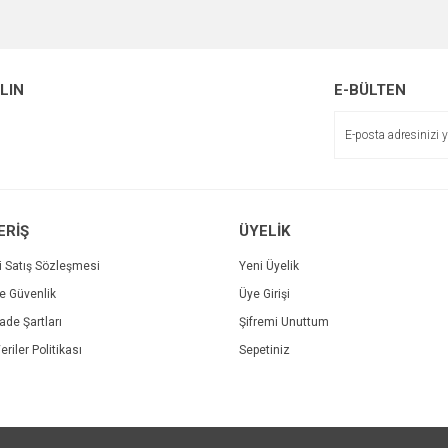
Bu ürüne ilk yorumu siz yapın!
Ürün hakkında henüz soru sorulmamış.
r.
Yorum Yaz
ALIN
E-BÜLTEN
Soru Sor
ERİŞ
ÜYELİK
i Satış Sözleşmesi
Yeni Üyelik
ve Güvenlik
Üye Girişi
Gönder
İade Şartları
Şifremi Unuttum
eriler Politikası
Sepetiniz