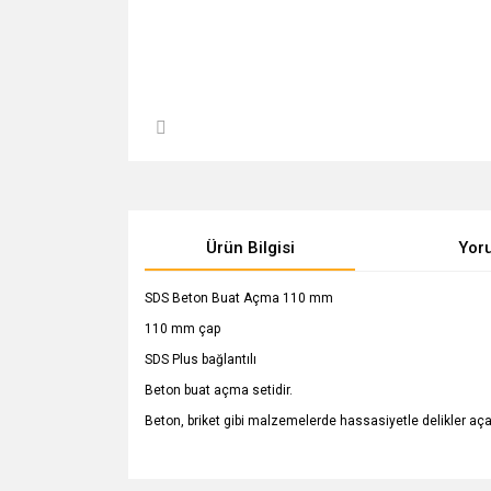
Ürün Bilgisi
Yor
SDS Beton Buat Açma 110 mm
110 mm çap
SDS Plus bağlantılı
Beton buat açma setidir.
Beton, briket gibi malzemelerde hassasiyetle delikler aça
Bu ürünün fiyat bilgisi, resim, ürün açıklamalarında v