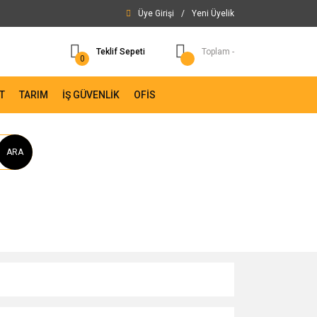
Üye Girişi
/
Yeni Üyelik
Teklif Sepeti
Toplam -
0
T
TARIM
İŞ GÜVENLİK
OFİS
ARA