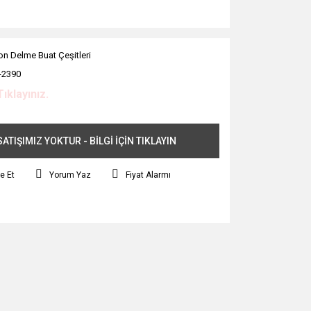
on Delme Buat Çeşitleri
-2390
Tıklayınız.
ATIŞIMIZ YOKTUR - BİLGİ İÇİN TIKLAYIN
e Et
Yorum Yaz
Fiyat Alarmı