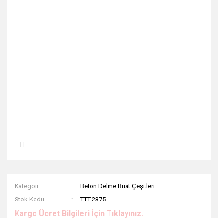
Kategori
Beton Delme Buat Çeşitleri
Stok Kodu
TTT-2375
Kargo Ücret Bilgileri İçin Tıklayınız.