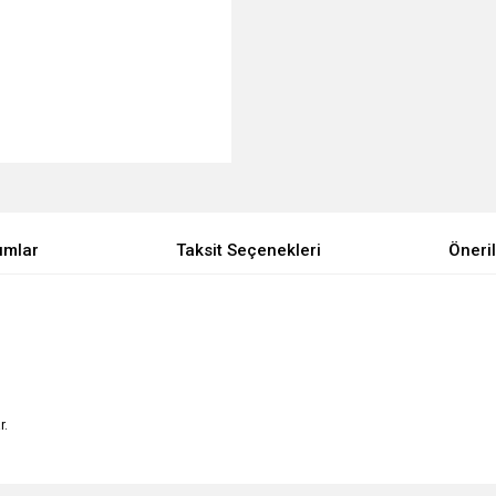
umlar
Taksit Seçenekleri
Öneril
r.
e diğer konularda yetersiz gördüğünüz noktaları öneri formunu kullanarak tarafımı