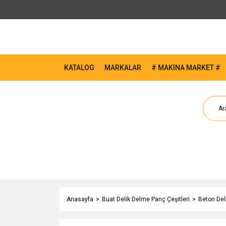
KATALOG
MARKALAR
# MAKİNA MARKET #
Anasayfa
Buat Delik Delme Panç Çeşitleri
Beton Del