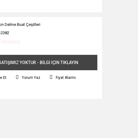
on Delme Buat Çeşitleri
-2382
Tıklayınız.
ATIŞIMIZ YOKTUR - BİLGİ İÇİN TIKLAYIN
e Et
Yorum Yaz
Fiyat Alarmı