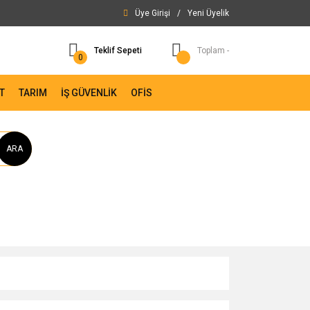
Üye Girişi
/
Yeni Üyelik
Teklif Sepeti
Toplam -
0
T
TARIM
İŞ GÜVENLİK
OFİS
ARA