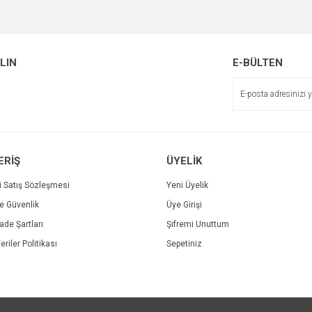
Bu ürüne ilk yorumu siz yapın!
Ürün hakkında henüz soru sorulmamış.
r.
Yorum Yaz
ALIN
E-BÜLTEN
Soru Sor
ERİŞ
ÜYELİK
i Satış Sözleşmesi
Yeni Üyelik
ve Güvenlik
Üye Girişi
Gönder
İade Şartları
Şifremi Unuttum
eriler Politikası
Sepetiniz