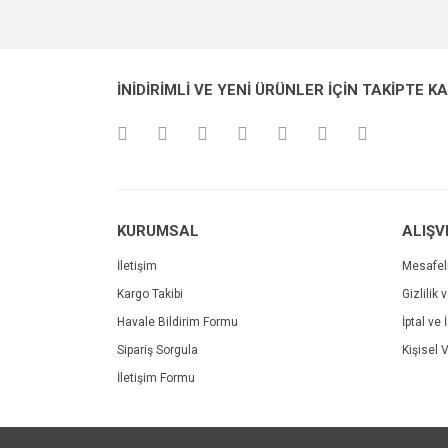
Görüş ve önerileriniz için teşekkür ederiz.
Ürün resmi kalitesiz, bozuk veya görüntülenemiyo
İNİDİRİMLİ VE YENİ ÜRÜNLER İÇİN TAKİPTE K
Ürün açıklamasında eksik bilgiler bulunuyor.
Ürün bilgilerinde hatalar bulunuyor.
Ürün fiyatı diğer sitelerden daha pahalı.
Bu ürüne benzer farklı alternatifler olmalı.
KURUMSAL
ALIŞV
İletişim
Mesafel
Kargo Takibi
Gizlilik 
Havale Bildirim Formu
İptal ve 
Sipariş Sorgula
Kişisel V
İletişim Formu