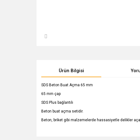
Ürün Bilgisi
Yor
SDS Beton Buat Açma 65 mm
65 mm çap
SDS Plus bağlantılı
Beton buat açma setidir.
Beton, briket gibi malzemelerde hassasiyetle delikler aça
Bu ürünün fiyat bilgisi, resim, ürün açıklamalarında v