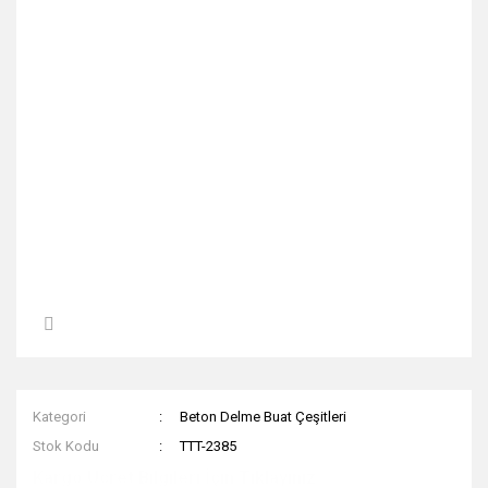
Kategori
Beton Delme Buat Çeşitleri
Stok Kodu
TTT-2385
Kargo Ücret Bilgileri İçin Tıklayınız.