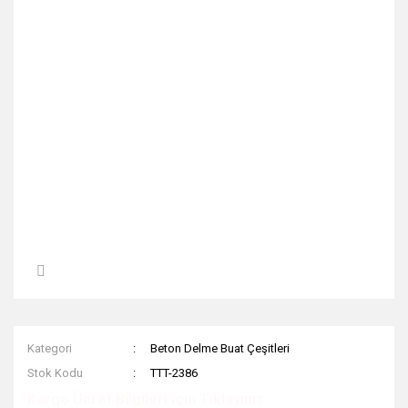
Kategori
Beton Delme Buat Çeşitleri
Stok Kodu
TTT-2386
Kargo Ücret Bilgileri İçin Tıklayınız.