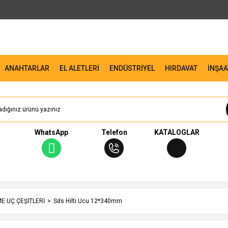
ANAHTARLAR
EL ALETLERİ
ENDÜSTRİYEL
HIRDAVAT
İNŞAA
WhatsApp
Telefon
KATALOGLAR
ME UÇ ÇEŞİTLERİ
Sds Hilti Ucu 12*340mm