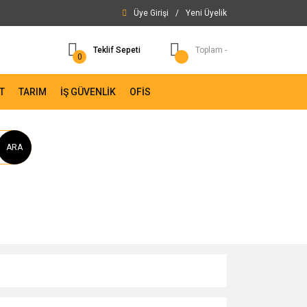
Üye Girişi
/
Yeni Üyelik
Teklif Sepeti
Toplam -
0
T
TARIM
İŞ GÜVENLİK
OFİS
ARA