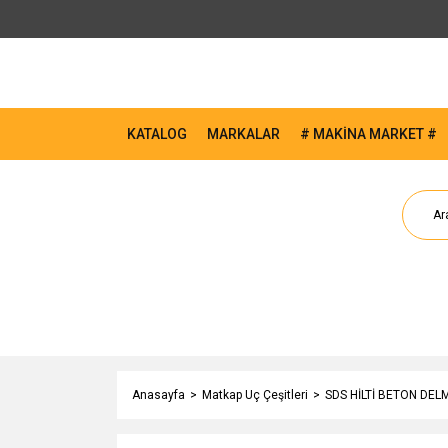
KATALOG
MARKALAR
# MAKİNA MARKET #
Anasayfa
Matkap Uç Çeşitleri
SDS HİLTİ BETON DEL