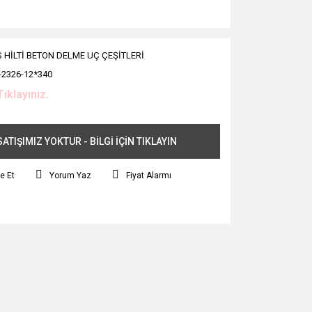
 HİLTİ BETON DELME UÇ ÇEŞİTLERİ
-2326-12*340
Tıklayınız.
ATIŞIMIZ YOKTUR - BİLGİ İÇİN TIKLAYIN
e Et
Yorum Yaz
Fiyat Alarmı