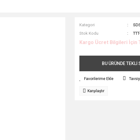
Kategori
SDS
Stok Kodu
TTT
Kargo Ücret Bilgileri İçin 
BU ÜRÜNDE TEKLİ S
Tavsiy
Karşılaştır