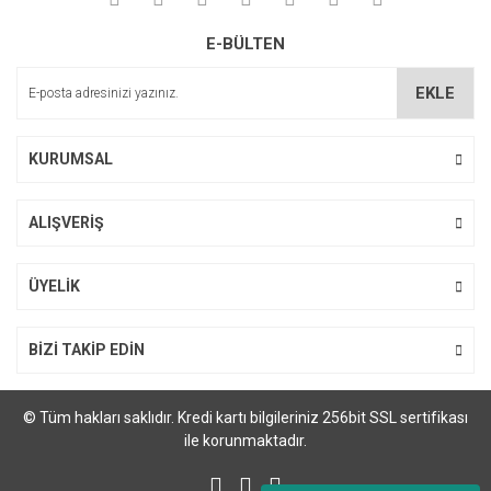
Soru Sor
Ürün resmi kalitesiz, bozuk veya görüntülenemiyor.
E-BÜLTEN
Ürün açıklamasında eksik bilgiler bulunuyor.
Ürün bilgilerinde hatalar bulunuyor.
EKLE
Ürün fiyatı diğer sitelerden daha pahalı.
Bu ürüne benzer farklı alternatifler olmalı.
KURUMSAL
ALIŞVERİŞ
Gönder
ÜYELİK
BİZİ TAKİP EDİN
© Tüm hakları saklıdır. Kredi kartı bilgileriniz 256bit SSL sertifikası
ile korunmaktadır.