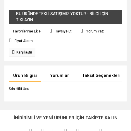
BU ÜRÜNDE TEKLİ SATIŞIMIZ YOKTUR - BİLGİ İÇİN
TIKLAYIN
Tavsiye Et
Yorum Yaz
Fiyat Alarmı
Karşılaştır
Ürün Bilgisi
Yorumlar
Taksit Seçenekleri
Sds Hilti Ucu
Bu ürünün fiyat bilgisi, resim, ürün açıklamalarında ve diğer
konularda yetersiz gördüğünüz noktaları öneri formunu
Bu ürüne ilk yorumu siz yapın!
Ürün hakkında henüz soru sorulmamış.
kullanarak tarafımıza iletebilirsiniz.
İNİDİRİMLİ VE YENİ ÜRÜNLER İÇİN TAKİPTE KALIN
Görüş ve önerileriniz için teşekkür ederiz.
Yorum Yaz