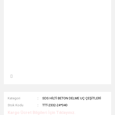
Kategori
SDS HİLTİ BETON DELME UÇ ÇEŞİTLERİ
Stok Kodu
TTT-2332-24*340
Kargo Ücret Bilgileri İçin Tıklayınız.