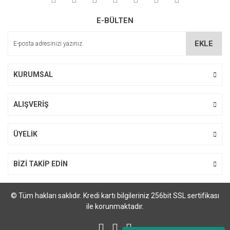
Soru Sor
Ürün resmi kalitesiz, bozuk veya görüntülenemiyor.
E-BÜLTEN
Ürün açıklamasında eksik bilgiler bulunuyor.
Ürün bilgilerinde hatalar bulunuyor.
EKLE
Ürün fiyatı diğer sitelerden daha pahalı.
Bu ürüne benzer farklı alternatifler olmalı.
KURUMSAL
ALIŞVERİŞ
Gönder
ÜYELİK
BİZİ TAKİP EDİN
© Tüm hakları saklıdır. Kredi kartı bilgileriniz 256bit SSL sertifikası
ile korunmaktadır.