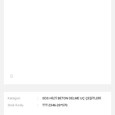
Kategori
SDS HİLTİ BETON DELME UÇ ÇEŞİTLERİ
Stok Kodu
TTT-2346-26*570
Kargo Ücret Bilgileri İçin Tıklayınız.