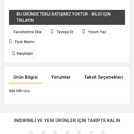
BU ÜRÜNDE TEKLİ SATIŞIMIZ YOKTUR - BİLGİ İÇİN
TIKLAYIN
Tavsiye Et
Yorum Yaz
Fiyat Alarmı
Karşılaştır
Ürün Bilgisi
Yorumlar
Taksit Seçenekleri
Sds Hilti Ucu
Bu ürünün fiyat bilgisi, resim, ürün açıklamalarında ve diğer
konularda yetersiz gördüğünüz noktaları öneri formunu
Bu ürüne ilk yorumu siz yapın!
Ürün hakkında henüz soru sorulmamış.
kullanarak tarafımıza iletebilirsiniz.
İNİDİRİMLİ VE YENİ ÜRÜNLER İÇİN TAKİPTE KALIN
Görüş ve önerileriniz için teşekkür ederiz.
Yorum Yaz