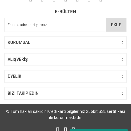
Soru Sor
Ürün resmi kalitesiz, bozuk veya görüntülenemiyor.
E-BÜLTEN
Ürün açıklamasında eksik bilgiler bulunuyor.
Ürün bilgilerinde hatalar bulunuyor.
EKLE
Ürün fiyatı diğer sitelerden daha pahalı.
Bu ürüne benzer farklı alternatifler olmalı.
KURUMSAL
ALIŞVERİŞ
Gönder
ÜYELİK
BİZİ TAKİP EDİN
© Tüm hakları saklıdır. Kredi kartı bilgileriniz 256bit SSL sertifikası
ile korunmaktadır.