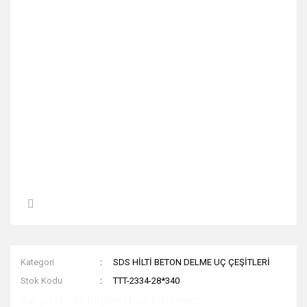
Kategori
SDS HİLTİ BETON DELME UÇ ÇEŞİTLERİ
Stok Kodu
TTT-2334-28*340
Kargo Ücret Bilgileri İçin Tıklayınız.