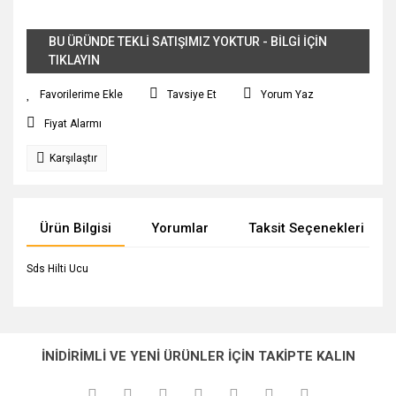
BU ÜRÜNDE TEKLİ SATIŞIMIZ YOKTUR - BİLGİ İÇİN
TIKLAYIN
Tavsiye Et
Yorum Yaz
Fiyat Alarmı
Karşılaştır
Ürün Bilgisi
Yorumlar
Taksit Seçenekleri
Sds Hilti Ucu
Bu ürünün fiyat bilgisi, resim, ürün açıklamalarında ve diğer
konularda yetersiz gördüğünüz noktaları öneri formunu
Bu ürüne ilk yorumu siz yapın!
Ürün hakkında henüz soru sorulmamış.
kullanarak tarafımıza iletebilirsiniz.
İNİDİRİMLİ VE YENİ ÜRÜNLER İÇİN TAKİPTE KALIN
Görüş ve önerileriniz için teşekkür ederiz.
Yorum Yaz