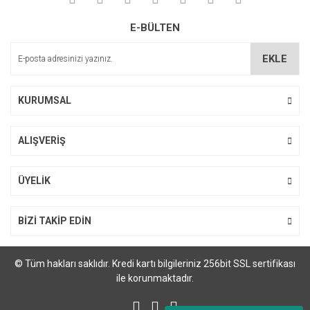
Soru Sor
Ürün resmi kalitesiz, bozuk veya görüntülenemiyor.
E-BÜLTEN
Ürün açıklamasında eksik bilgiler bulunuyor.
Ürün bilgilerinde hatalar bulunuyor.
EKLE
Ürün fiyatı diğer sitelerden daha pahalı.
Bu ürüne benzer farklı alternatifler olmalı.
KURUMSAL
ALIŞVERİŞ
Gönder
ÜYELİK
BİZİ TAKİP EDİN
© Tüm hakları saklıdır. Kredi kartı bilgileriniz 256bit SSL sertifikası
ile korunmaktadır.