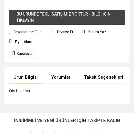
BU ÜRÜNDE TEKLİ SATIŞIMIZ YOKTUR - BİLGİ İÇİN
TIKLAYIN
Tavsiye Et
Yorum Yaz
Fiyat Alarmı
Karşılaştır
Ürün Bilgisi
Yorumlar
Taksit Seçenekleri
Sds Hilti Ucu
Bu ürünün fiyat bilgisi, resim, ürün açıklamalarında ve diğer
konularda yetersiz gördüğünüz noktaları öneri formunu
Bu ürüne ilk yorumu siz yapın!
Ürün hakkında henüz soru sorulmamış.
kullanarak tarafımıza iletebilirsiniz.
İNİDİRİMLİ VE YENİ ÜRÜNLER İÇİN TAKİPTE KALIN
Görüş ve önerileriniz için teşekkür ederiz.
Yorum Yaz