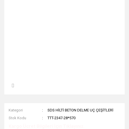
Kategori
SDS HİLTİ BETON DELME UÇ ÇEŞİTLERİ
Stok Kodu
TTT-2347-28*570
Kargo Ücret Bilgileri İçin Tıklayınız.