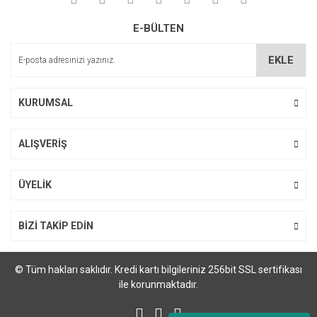
Soru Sor
Ürün resmi kalitesiz, bozuk veya görüntülenemiyor.
E-BÜLTEN
Ürün açıklamasında eksik bilgiler bulunuyor.
Ürün bilgilerinde hatalar bulunuyor.
EKLE
Ürün fiyatı diğer sitelerden daha pahalı.
Bu ürüne benzer farklı alternatifler olmalı.
KURUMSAL
ALIŞVERİŞ
Gönder
ÜYELİK
BİZİ TAKİP EDİN
© Tüm hakları saklıdır. Kredi kartı bilgileriniz 256bit SSL sertifikası
ile korunmaktadır.