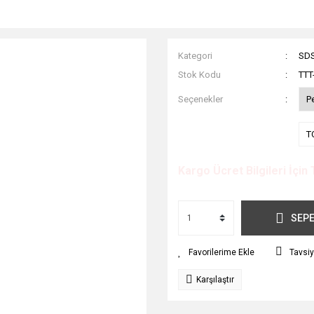
Kategori
SDS
Stok Kodu
TTT
Seçenekler
P
T
Kargo Ücret Bilgileri İçin 
SEPE
Tavsiy
Karşılaştır