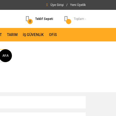
Üye Girişi
/
Yeni Üyelik
Teklif Sepeti
Toplam -
0
T
TARIM
İŞ GÜVENLİK
OFİS
ARA