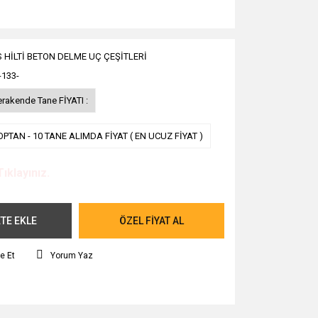
 HİLTİ BETON DELME UÇ ÇEŞİTLERİ
-133-
erakende Tane FİYATI :
OPTAN - 10 TANE ALIMDA FİYAT ( EN UCUZ FİYAT )
Tıklayınız.
TE EKLE
ÖZEL FİYAT AL
e Et
Yorum Yaz