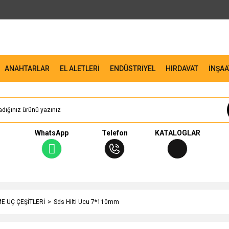
ANAHTARLAR
EL ALETLERİ
ENDÜSTRİYEL
HIRDAVAT
İNŞAA
WhatsApp
Telefon
KATALOGLAR
ME UÇ ÇEŞİTLERİ
Sds Hilti Ucu 7*110mm