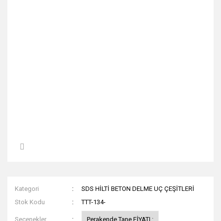
Kategori
SDS HİLTİ BETON DELME UÇ ÇEŞİTLERİ
Stok Kodu
TTT-134-
Seçenekler
Perakende Tane FİYATI :