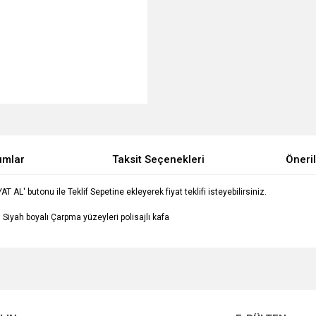
umlar
Taksit Seçenekleri
Öneril
T AL' butonu ile Teklif Sepetine ekleyerek fiyat teklifi isteyebilirsiniz.
 Siyah boyalı Çarpma yüzeyleri polisajlı kafa
e diğer konularda yetersiz gördüğünüz noktaları öneri formunu kullanarak tarafımı
Bu ürüne ilk yorumu siz yapın!
Ürün hakkında henüz soru sorulmamış.
r.