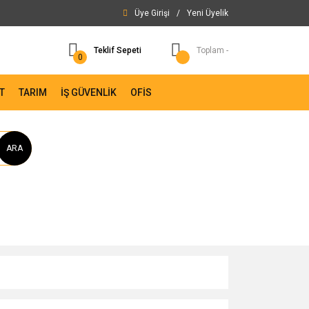
Üye Girişi
/
Yeni Üyelik
Teklif Sepeti
Toplam -
0
T
TARIM
İŞ GÜVENLİK
OFİS
ARA