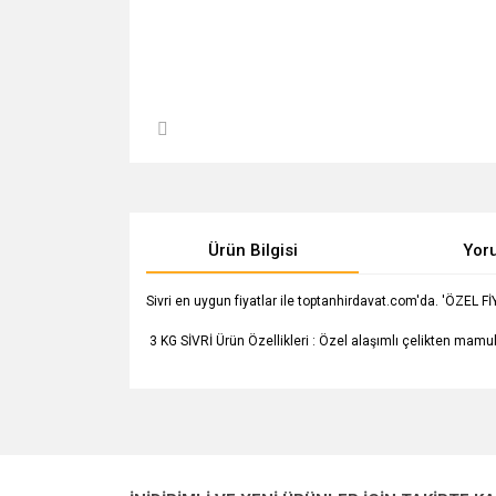
Ürün Bilgisi
Yor
Sivri en uygun fiyatlar ile toptanhirdavat.com'da. 'ÖZEL FİYA
3 KG SİVRİ Ürün Özellikleri : Özel alaşımlı çelikten mamul
Bu ürünün fiyat bilgisi, resim, ürün açıklamalarında v
Görüş ve önerileriniz için teşekkür ederiz.
Ürün resmi kalitesiz, bozuk veya görüntülenemiyo