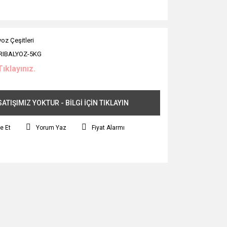
yoz Çeşitleri
RIBALYOZ-5KG
Tıklayınız.
ATIŞIMIZ YOKTUR - BİLGİ İÇİN TIKLAYIN
e Et
Yorum Yaz
Fiyat Alarmı