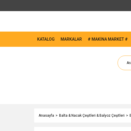
KATALOG
MARKALAR
# MAKİNA MARKET #
Anasayfa
Balta & Nacak Çeşitleri & Balyoz Çeşitleri