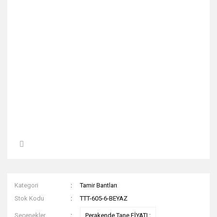
Kategori
Tamir Bantları
Stok Kodu
TTT-605-6-BEYAZ
Seçenekler
Perakende Tane FİYATI :