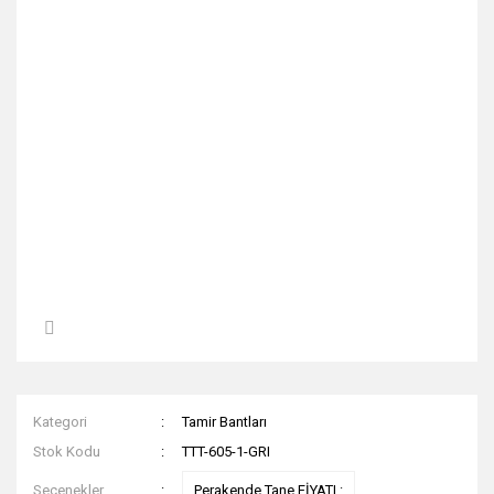
Kategori
Tamir Bantları
Stok Kodu
TTT-605-1-GRI
Seçenekler
Perakende Tane FİYATI :