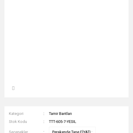
Kategori
Tamir Bantları
Stok Kodu
TTT-605-7-YESIL
Seçenekler
Perakende Tane FİYATI :