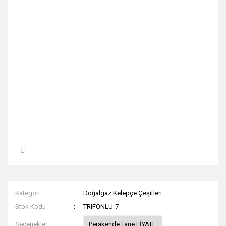
Kategori
Doğalgaz Kelepçe Çeşitleri
Stok Kodu
TRIFONLU-7
Seçenekler
Perakende Tane FİYATI :