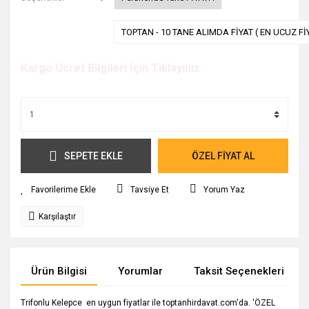
TOPTAN - 10 TANE ALIMDA FİYAT ( EN UCUZ Fİ
Kargo Ücret Bilgileri İçin Tıklayınız.
SEPETE EKLE
ÖZEL FİYAT AL
Tavsiye Et
Yorum Yaz
Karşılaştır
Ürün Bilgisi
Yorumlar
Taksit Seçenekleri
Trifonlu Kelepce en uygun fiyatlar ile toptanhirdavat.com'da. 'ÖZEL