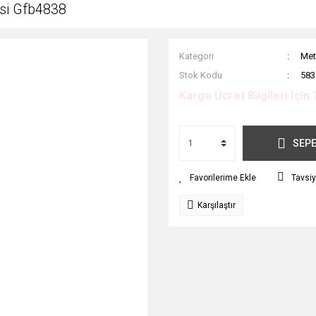
si Gfb4838
Kategori
Met
Stok Kodu
583
Kargo Ücret Bilgileri İçin 
SEPE
Tavsiy
Karşılaştır