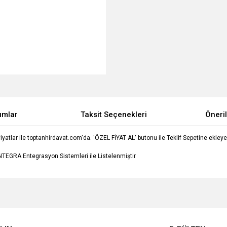
umlar
Taksit Seçenekleri
Öneril
lar ile toptanhirdavat.com'da. 'ÖZEL FİYAT AL' butonu ile Teklif Sepetine ekleyerek 
TEGRA Entegrasyon Sistemleri ile Listelenmiştir
e diğer konularda yetersiz gördüğünüz noktaları öneri formunu kullanarak tarafımı
Bu ürüne ilk yorumu siz yapın!
Ürün hakkında henüz soru sorulmamış.
r.