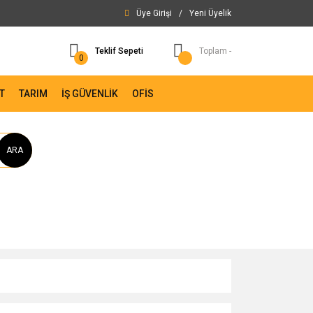
Üye Girişi
/
Yeni Üyelik
Teklif Sepeti
Toplam -
0
T
TARIM
İŞ GÜVENLİK
OFİS
ARA