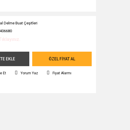
al Delme Buat Çeşitleri
406680
Tıklayınız.
TE EKLE
ÖZEL FİYAT AL
e Et
Yorum Yaz
Fiyat Alarmı