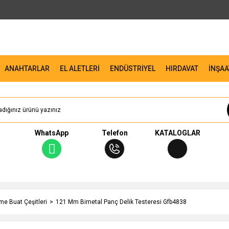
ANAHTARLAR
EL ALETLERİ
ENDÜSTRİYEL
HIRDAVAT
İNŞAA
WhatsApp
Telefon
KATALOGLAR
me Buat Çeşitleri
121 Mm Bimetal Panç Delik Testeresi Gfb4838