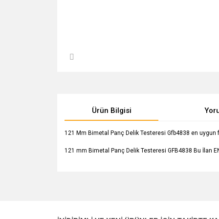
Ürün Bilgisi
Yor
121 Mm Bimetal Panç Delik Testeresi Gfb4838 en uygun fiyat
121 mm Bimetal Panç Delik Testeresi GFB4838 Bu İlan EN
Bu ürünün fiyat bilgisi, resim, ürün açıklamalarında v
Görüş ve önerileriniz için teşekkür ederiz.
Ürün resmi kalitesiz, bozuk veya görüntülenemiyo