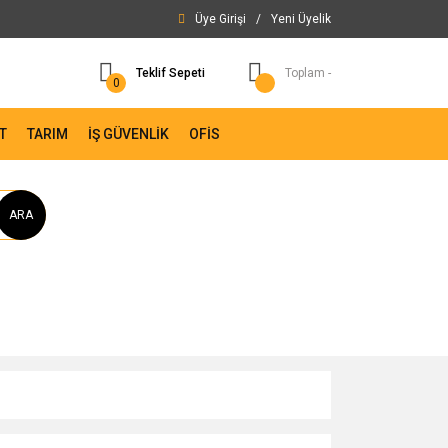
Üye Girişi
/
Yeni Üyelik
Teklif Sepeti
Toplam -
0
T
TARIM
İŞ GÜVENLİK
OFİS
ARA