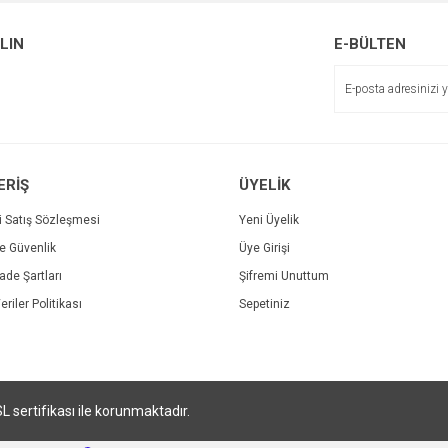
ALIN
E-BÜLTEN
ERİŞ
ÜYELİK
i Satış Sözleşmesi
Yeni Üyelik
ve Güvenlik
Üye Girişi
İade Şartları
Şifremi Unuttum
eriler Politikası
Sepetiniz
SL sertifikası ile korunmaktadır.