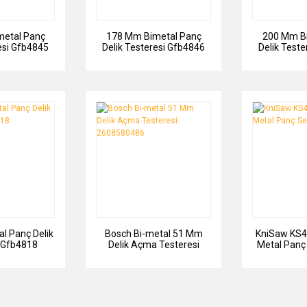
etal Panç
178 Mm Bimetal Panç
200 Mm B
esi Gfb4845
Delik Testeresi Gfb4846
Delik Test
l Panç Delik
Bosch Bi-metal 51 Mm
KniSaw KS4
 Gfb4818
Delik Açma Testeresi
Metal Panç
2608580486