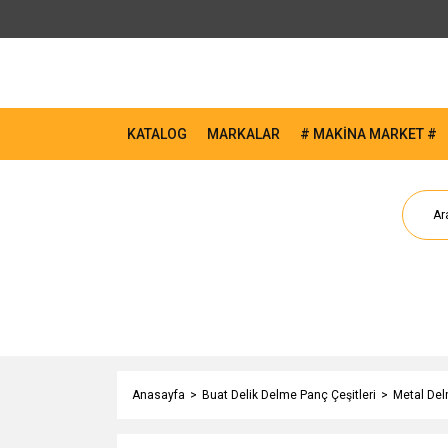
KATALOG
MARKALAR
# MAKİNA MARKET #
Anasayfa
Buat Delik Delme Panç Çeşitleri
Metal Del