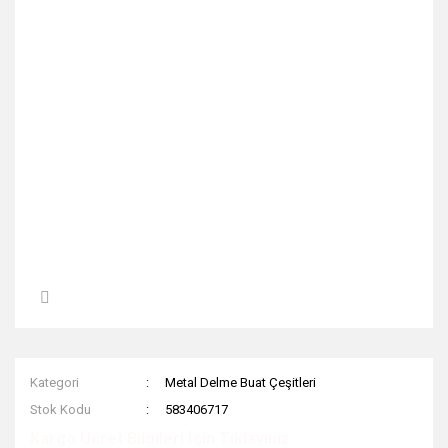
Kategori
Metal Delme Buat Çeşitleri
Stok Kodu
583406717
Kargo Ücret Bilgileri İçin Tıklayınız.