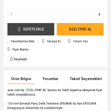
SEPETE EKLE
ÖZEL FİYAT AL
Tavsiye Et
Yorum Yaz
Fiyat Alarmı
Karşılaştır
Ürün Bilgisi
Yorumlar
Taksit Seçenekleri
avat.com'da. 'ÖZEL FİYAT AL' butonu ile Teklif Sepetine ekleyerek fiyat
teklifi isteyebilirsiniz.
133 mm Bimetal Panç Delik Testeresi GFB4840 Bu İlan ENTEGRA
Entegrasyon Sistemleri ile Listelenmiştir