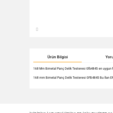
Ürün Bilgisi
Yor
168 Mm Bimetal Panç Delik Testeresi Gfb4845 en uygun fiyat
168 mm Bimetal Panç Delik Testeresi GFB4845 Bu İlan EN
Bu ürünün fiyat bilgisi, resim, ürün açıklamalarında v
Görüş ve önerileriniz için teşekkür ederiz.
Ürün resmi kalitesiz, bozuk veya görüntülenemiyo