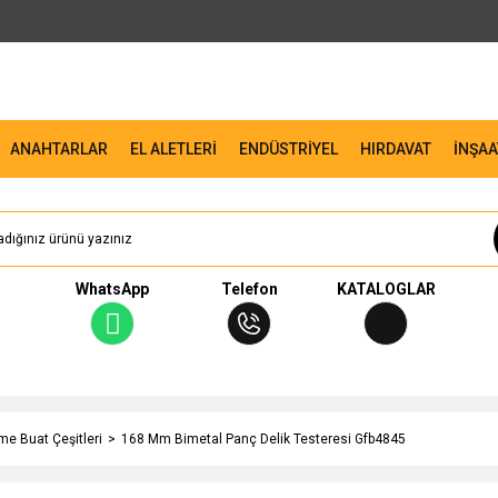
ANAHTARLAR
EL ALETLERİ
ENDÜSTRİYEL
HIRDAVAT
İNŞAA
WhatsApp
Telefon
KATALOGLAR
me Buat Çeşitleri
168 Mm Bimetal Panç Delik Testeresi Gfb4845