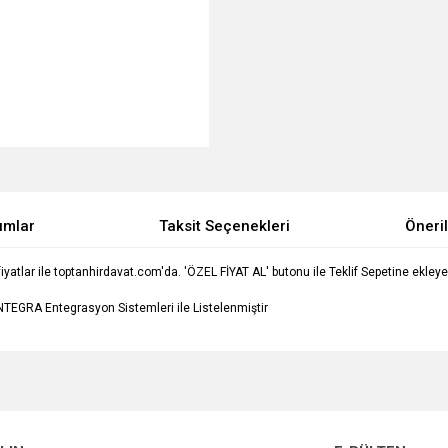
umlar
Taksit Seçenekleri
Öneril
lar ile toptanhirdavat.com'da. 'ÖZEL FİYAT AL' butonu ile Teklif Sepetine ekleyerek 
TEGRA Entegrasyon Sistemleri ile Listelenmiştir
e diğer konularda yetersiz gördüğünüz noktaları öneri formunu kullanarak tarafımı
Bu ürüne ilk yorumu siz yapın!
Ürün hakkında henüz soru sorulmamış.
r.