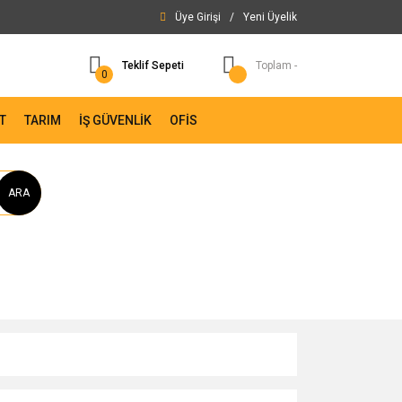
Üye Girişi
/
Yeni Üyelik
Teklif Sepeti
Toplam -
0
T
TARIM
İŞ GÜVENLİK
OFİS
ARA