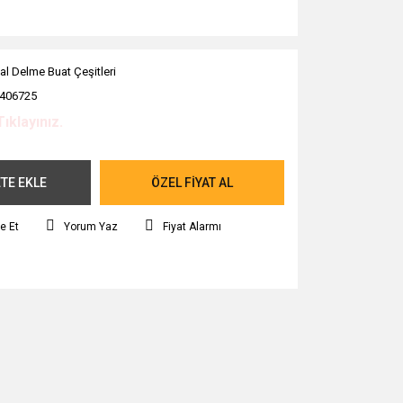
al Delme Buat Çeşitleri
406725
Tıklayınız.
TE EKLE
ÖZEL FİYAT AL
e Et
Yorum Yaz
Fiyat Alarmı