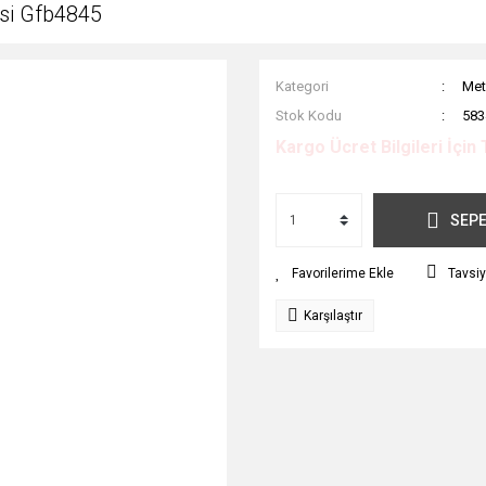
si Gfb4845
Kategori
Met
Stok Kodu
583
Kargo Ücret Bilgileri İçin 
SEPE
Tavsiy
Karşılaştır