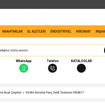
ANAHTARLAR
EL ALETLERİ
ENDÜSTRİYEL
HIRDAVAT
İNŞAA
WhatsApp
Telefon
KATALOGLAR
me Buat Çeşitleri
54 Mm Bimetal Panç Delik Testeresi Gfb4817