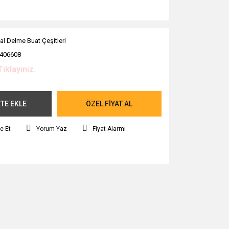
al Delme Buat Çeşitleri
406608
Tıklayınız.
TE EKLE
ÖZEL FİYAT AL
e Et
Yorum Yaz
Fiyat Alarmı