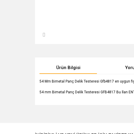
Ürün Bilgisi
Yor
54 Mm Bimetal Panç Delik Testeresi Gfb4817 en uygun fiyatla
54 mm Bimetal Panç Delik Testeresi GFB4817 Bu İlan ENT
Bu ürünün fiyat bilgisi, resim, ürün açıklamalarında v
Görüş ve önerileriniz için teşekkür ederiz.
Ürün resmi kalitesiz, bozuk veya görüntülenemiyo