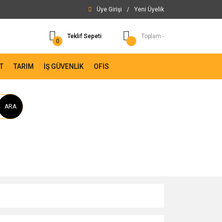
Üye Girişi
/
Yeni Üyelik
Teklif Sepeti
Toplam -
0
T
TARIM
İŞ GÜVENLİK
OFİS
ARA