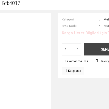
i Gfb4817
Kategori
Met
Stok Kodu
583
Kargo Ücret Bilgileri İçin 
SEPE
Tavsiy
Karşılaştır