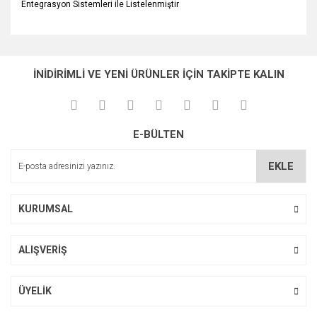
Entegrasyon Sistemleri ile Listelenmiştir
Bu ürünün fiyat bilgisi, resim, ürün açıklamalarında ve diğer
konularda yetersiz gördüğünüz noktaları öneri formunu
Bu ürüne ilk yorumu siz yapın!
Ürün hakkında henüz soru sorulmamış.
kullanarak tarafımıza iletebilirsiniz.
İNİDİRİMLİ VE YENİ ÜRÜNLER İÇİN TAKİPTE KALIN
Görüş ve önerileriniz için teşekkür ederiz.
Yorum Yaz
Soru Sor
Ürün resmi kalitesiz, bozuk veya görüntülenemiyor.
E-BÜLTEN
Ürün açıklamasında eksik bilgiler bulunuyor.
Ürün bilgilerinde hatalar bulunuyor.
EKLE
Ürün fiyatı diğer sitelerden daha pahalı.
Bu ürüne benzer farklı alternatifler olmalı.
KURUMSAL
ALIŞVERİŞ
Gönder
ÜYELİK